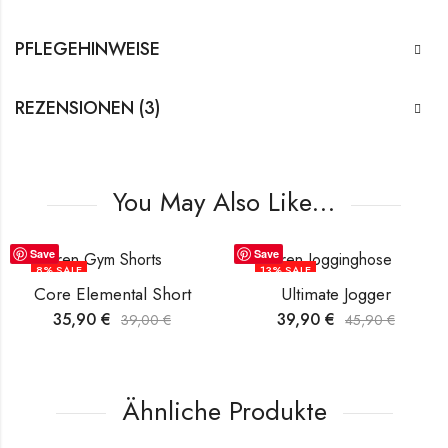
PFLEGEHINWEISE
REZENSIONEN (3)
You May Also Like…
Save
Save
8
% SALE
13
% SALE
Core Elemental Short
Ultimate Jogger
35,90
€
39,90
€
39,00
€
45,90
€
Ähnliche Produkte