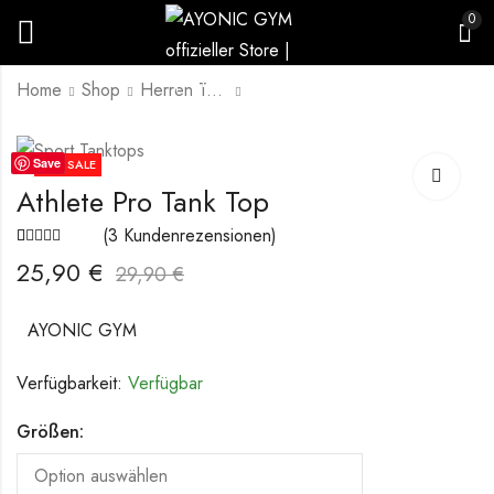
0
Home
Shop
Herren Tank Tops
X-Change T-Shirt
Athlete Pro Tank Top
Save
13
% SALE
29,90
25,90
€
€
33,90
29,90
€
€
Athlete Pro Tank Top
(
3
Kundenrezensionen)
Bewertet mit
3
25,90
€
4.67
von 5,
29,90
€
basierend
auf
Kundenbewertungen
AYONIC GYM
Verfügbarkeit:
Verfügbar
Größen: