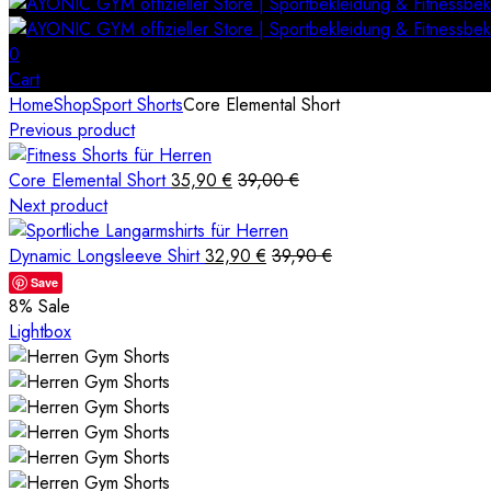
0
Cart
Home
Shop
Sport Shorts
Core Elemental Short
Previous product
Core Elemental Short
35,90
€
39,00
€
Next product
Dynamic Longsleeve Shirt
32,90
€
39,90
€
Save
8
% Sale
Lightbox