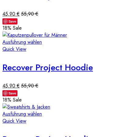
45,90
€
55,90
€
Save
18
% Sale
Ausführung wählen
Quick View
Recover Project Hoodie
45,90
€
55,90
€
Save
18
% Sale
Ausführung wählen
Quick View